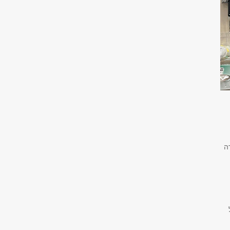
קרה
של