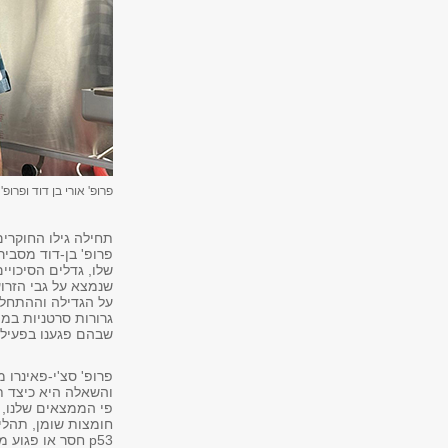
פרופ' אורי בן דוד ופרופ'
תחילה גילו החוקרים
שלו, גדלים הסיכויי
שבהם פגענו בפעילות
פרופ' סצ'י-פאינרו
והשאלה היא כיצד ת
חומצות שומן, תהלי
p53 חסר או פגו