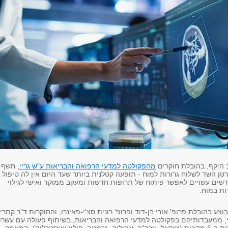
 היקף, בהובלת חוקרים
מהפקולטה למדעי הרפואה והבריאות ע"ש גריי
, חשף
ן השד לשלוח גרורות למוח - תופעה קטלנית ביותר שעד היום אין לה טיפול
שים עשויים לאפשר פיתוח של תרופות חדשות ומעקב ממוקד ואישי לגילוי
רות במוח.
צע בהובלת פרופ' אורי בן-דוד ופרופ' רונית סצ'י-פאינרו, והחוקרות ד"ר קתרין
צי, ממעבדותיהם בפקולטה למדעי הרפואה והבריאות, בשיתוף פעולה עם עשרו