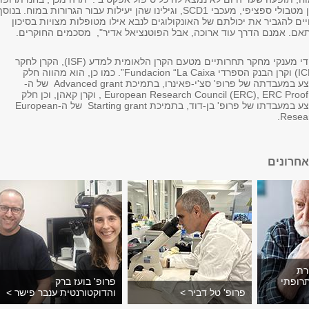
אשר פוגעות במנגנון מטבולי ספציפי, מעכבי SCD1, וגילינו שהן יעילות עבור הגרורות במוח. בנוס
ם להגביר את יכולתם של האונקולוגים לנבא אילו מטופלות מצויות בסיכון
תאם. אמנם הדרך עוד ארוכה, אבל הפוטנציאל אדיר", מסכמים החוקרים.
הפרויקט נתמך על-ידי מענקי מחקר תחרותיים מטעם הקרן הלאומית למדע (ISF), הקרן לחקר
הסרטן בישראל (ICRF) וקרן הבנק הספרדי Fundacion “La Caixa”. כמו כן, הוא מהווה חלק
ממחקר רחב המתבצע במעבדתה של פרופ' סצ'י-פאינרו, בתמיכת Advanced grant של ה-
European Research Council (ERC), ERC Proof of Concept (PoC) , וקרן קאהן, וכן חלק
ממחקר רחב המתבצע במעבדתו של פרופ' בן-דוד, בתמיכת Starting grant של ה-European
Resear
חרונים
רת
רופתי
פרופ' בועז ברק
פרופ' טל דביר >
והדוקטורנטית ענבר פישר >