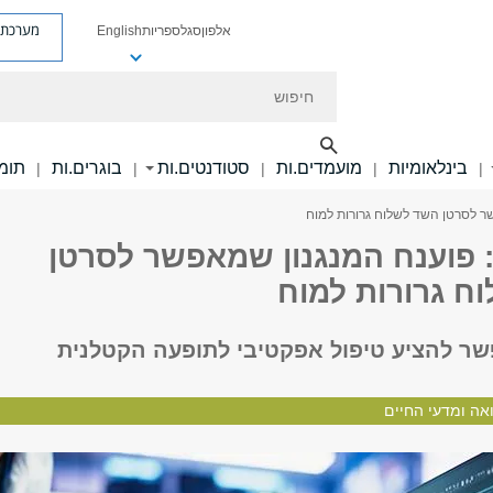
מערכת פ
אלפון
סגל
ספריות
English
חיפוש
בינלאומיות
מועמדים.ות
סטודנטים.ות
בוגרים.ות
תומכ
|
|
|
|
|
ר לסרטן השד לשלוח גרורות למוח
 פוענח המנגנון שמאפשר לסרטן
ח גרורות למוח
ר להציע טיפול אפקטיבי לתופעה הקטלנית
אה ומדעי החיים