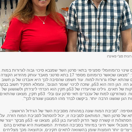
 רונית סצ'י פאינרו
 שינוי כרומוזומלי ספציפי בתאי סרטן השד שמנבא סיכוי גבוה לגרורות במוח.
פרופ' בן-דוד מסביר: "מצאנו שכאשר כרומוזום מספר 17 בתא סרטני מאבד עותק מהזרוע הקצרה
ם שהתא ישלח גרורות למוח. עוד חשפנו שהסיבה לכך היא אובדנו של גן חשוב
שנמצא על גבי הזרוע הזו. הגן הזה הוא p53, שזכה לכינוי 'שומר הגנום', וממלא תפקיד חשוב בב
על הגדילה וההתחלקות של תאים. גילינו שהיעדרו של p53 תקין הוא הכרחי ליצירתן ולשגשוגן של
גרורות סרטניות במוח. כשהזרקנו למוח של עכברים תאי סרטן עם ובלי p53 תקין, מצאנו שהתאים
 הגן שגשגו הרבה יותר. ביקשנו לברר מהו המנגנון שגורם לכך".
 מוסיפה: "סביבת המוח שונה במהותה מסביבת השד של הגידול הראשוני,
א של סרטן השד, המותאם לסביבה זו, יכול להסתגל לסביבת המוח הזרה. על
פי הממצאים שלנו, הסתגלות זו קשורה קשר הדוק לפגיעה בגן p53. מצאנו ש- p53 מבקר ייצור 
ך מטבולי אשר חיוני במיוחד בסביבה המוחית. המשמעות היא שתאים בהם
ע מייצרים יותר חומצות שומן בהשוואה לתאים תקינים, וכתוצאה מכך מצליחים