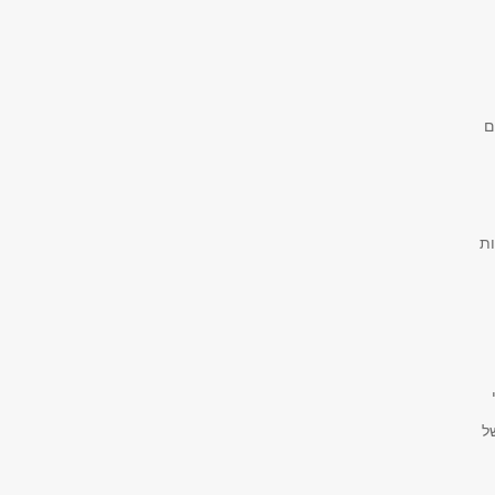
ם
ות
ל