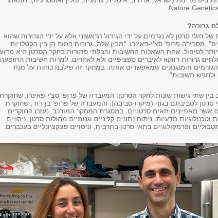
חוקרים מ-14 מעבדות ב-6 מדינות (ישראל, ארה"ב, איטליה, גרמניה, פולין ואוסטרליה). המאמר
ח גרורה?
של חולי סרטן לא נגרמים על ידי הגידול הראשוני אלא על ידי הגרורות שהוא
ם", מסבירה פרופ' סצ'י-פאינרו. "מבין אלה, גרורות במוח הן בין הקטלניות
יותר לטיפול. אחת השאלות החשובות והבלתי פתורות בחקר הסרטן היא מדוע
ולחים גרורות דווקא לאיברים ספציפיים ולא לאחרים. למרות חשיבות התופעה,
הגורמים והמנגנונים שמאפשרים אותה. במחקר זה שילבנו כוחות על מנת
ולחפש תשובות".
בין שתי גישות שונות לחקר הסרטן: המעבדה של פרופ' סצ'י-פאינרו, שחוקרת
 סרטן לסביבתם בגוף (מיקרו-סביבה), והמעבדה של פרופ' בן-דוד, שחוקרת
ים אשר מאפיינים תאים סרטניים. במסגרת המחקר המורכב, נעזרו החוקרים
טכנולוגיות מדעיות: ניתוח נתונים קליניים וגנומיים מחולות סרטן, ניסויים
מטבוליים ופרמקולוגיים בתאי סרטן בתרבית, וניסויים פונקציונליים בעכברים.