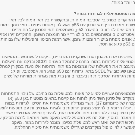
 יותר במוח".
 הפוטנציאלית לגרורות במוח?
חוקרים במרכיבי הסביבה המוחית, ובתקשורת בין תאי המוח לבין תאי
הסרטן. הם זיהו תקשורת מוגברת בין תאי סרטן עם p53 פגוע לבין אסטרוציטים - תאי תמך במוח
שמפרישים חומרים המסייעים לנוירונים. בהיעדר p53, משתלטים תאי הסרטן על החומרים
אסטרוציטים ומשתמשים בהם לצורך ייצור חומצות השומן. החוקרים זיהו אנזי
ספציפי בשם SCD1, אנזים מפתח בייצור חומצות שומן, אשר רמות הביטוי והפעילות שלו גבוהות
חסר.
חר שחשפנו את המנגנון ואת השחקנים המרכזיים, ביקשנו להשתמש בממצאים
כדי לחפש תרופה פוטנציאלית לגרורות במוח. בחרנו להתמקד באנזים SCD1 ובדקנו את היעילות
עכבות את הפעילות שלו ונמצאות בפיתוח. תרופות אלו נועדו במקורן למחל
אחרות, אך אנחנו מצאנו שעיכוב של SCD1 בתאי גרורות עם p53 פגוע הוא אפקטיבי, ופוגע
 הגרורות הסרטניות הן בעכברים והן בדגימות מגרורות מוחיות של נשים
ממצאיהם עשויים לסייע לרופאות ולמטופלות גם בהיבט של ניבוי התפתחות
המחלה: כבר בשלב מוקדם של סרטן השד ניתן לזהות אם קיימת בתאים מוטציה בגן p53 (או
מחיקה של הזרוע הקצרה של כרומוזום 17), אשר מגדילה משמעותית את הסיכון לגרורות במוח
 יוכלו הרופאים להימנע ממתן תרופות ביולוגיות אגרסיביות עם תופעות לוואי
ן בסיכון גבוה לגרורות במוח, ולעומת זאת, להעדיף טיפול אגרסיבי כאשר
וח מוגבר. בנוסף, יוכל הרופא המטפל לבצע מעקב אשר מותאם לרמת הסיכון ש
החולה, כמו בדיקות תקופתיות של MRI ראש למטופלת בסיכון מוגבר לגרורות במוח. מעקב
יאפשר גילוי וטיפול מוקדמים שיגדילו משמעותית את סיכויי ההחלמה.