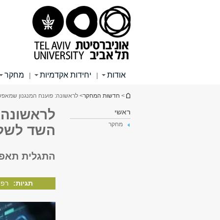
תוכן
תפריט
תפריט
עליון
ראשי
ראשי
אודות
יחידות אקדמיות
מחקר
|
|
הינך נמצא כאן
>
חדשות המחקר
> לראשונה: פוענח המנגנון שמאפש
לראשונה:
ראשי
מחקר
השד לשלו
התגלית תאפש
תגיות:
רפו