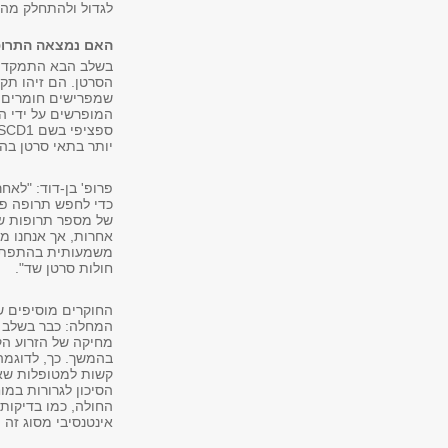
לגדול ולהתחלק מהר
האם נמצאה התרופה
בשלב הבא התמקדו ה
המופרשים על ידי ה
יותר בתאי סרטן בהם p53 פגוע או 
פרופ' בן-דוד: "לא
של מספר תרופות שמ
משמעותית בהתפתחות
חולות סרטן שד".
החוקרים מוסיפים ש
בהמשך. כך, לדוגמה,
קשות למטופלות שאינ
הסיכון לגרורות במ
אינטנסיבי מסוג זה 